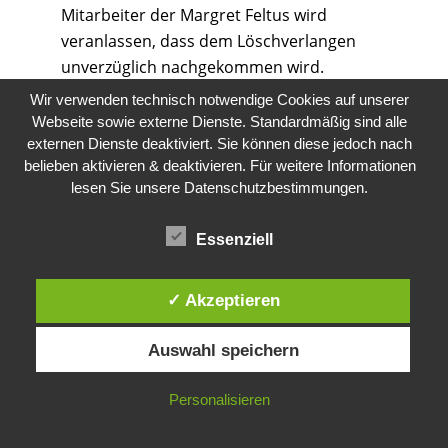
Mitarbeiter der Margret Feltus wird
veranlassen, dass dem Löschverlangen
unverzüglich nachgekommen wird.
Wir verwenden technisch notwendige Cookies auf unserer
Wurden die personenbezogenen Daten von
Webseite sowie externe Dienste. Standardmäßig sind alle
der Margret Feltus öffentlich gemacht und ist
externen Dienste deaktiviert. Sie können diese jedoch nach
unser Unternehmen als Verantwortlicher
belieben aktivieren & deaktivieren. Für weitere Informationen
gemäß Art. 17 Abs. 1 DS-GVO zur Löschung
lesen Sie unsere Datenschutzbestimmungen.
der personenbezogenen Daten verpflichtet,
so trifft die Margret Feltus unter
Essenziell
Berücksichtigung der verfügbaren
Technologie und der
✓ Akzeptieren
Implementierungskosten angemessene
Maßnahmen, auch technischer Art, um
Auswahl speichern
Copyright 2020 © Margret Feltus | Webdesign made by
andere für die Datenverarbeitung
eyelikeit
Verantwortliche, welche die veröffentlichten
– visual solutions
| WordPress Support & Administration
Personalisieren
personenbezogenen Daten verarbeiten,
by
https://serviceeyelike.com
darüber in Kenntnis zu setzen, dass die